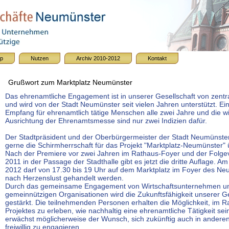
ip
Nutzen
Archiv 2010-2012
Kontakt
Grußwort zum Marktplatz Neumünster
Das ehrenamtliche Engagement ist in unserer Gesellschaft von zent
und wird von der Stadt Neumünster seit vielen Jahren unterstützt. E
Empfang für ehrenamtlich tätige Menschen alle zwei Jahre und die w
Ausrichtung der Ehrenamtsmesse sind nur zwei Indizien dafür.
Der Stadtpräsident und der Oberbürgermeister der Stadt Neumünste
gerne die Schirmherrschaft für das Projekt "Marktplatz-Neumünster
Nach der Premiere vor zwei Jahren im Rathaus-Foyer und der Folge
2011 in der Passage der Stadthalle gibt es jetzt die dritte Auflage. A
2012 darf von 17.30 bis 19 Uhr auf dem Marktplatz im Foyer des N
nach Herzenslust gehandelt werden.
Durch das gemeinsame Engagement von Wirtschaftsunternehmen u
gemeinnützigen Organisationen wird die Zukunftsfähigkeit unserer Ge
gestärkt. Die teilnehmenden Personen erhalten die Möglichkeit, im 
Projektes zu erleben, wie nachhaltig eine ehrenamtliche Tätigkeit se
erwächst möglicherweise der Wunsch, sich zukünftig auch in andere
freiwillig zu engagieren.