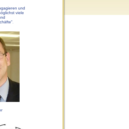
engagieren und
glichst viele
und
chäfte".
er