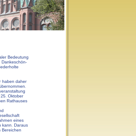
raler Bedeutung
in Dankeschön-
iederholte
r haben daher
" übernommen.
veranstaltung
m 25. Oktober
euen Rathauses
nd
sellschaft
Rahmen eines
in kann. Daraus
n Bereichen